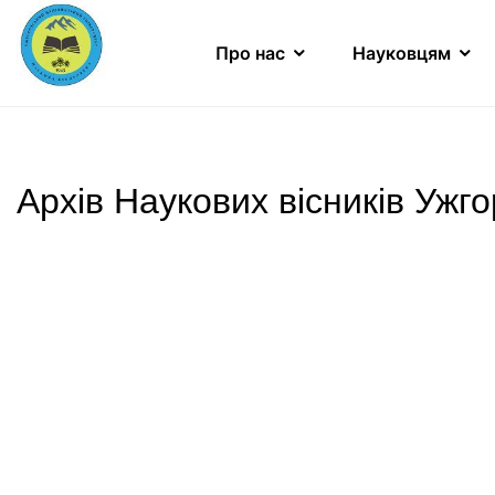
Про нас
Науковцям
Архів Наукових вісників Ужг
Науковий вісник Ужгородського університ
Науковий вісник Ужгородського універси
Науковий вісник Ужгородського університ