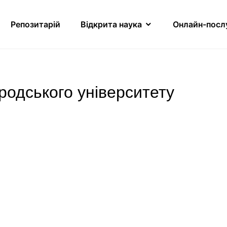
Репозитарій
Відкрита наука
Онлайн-посл
ородського університету
ету. Серія: Біологія
тету. Серія: Економіка
ету. Серія: Історія