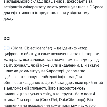
викладацького складу, працівників, докторантів та
аспірантів університету мають розміщуватися в DSpace
для ефективного їх представлення у відкритому
доступі.
DOI
DOI
(Digital Object Identifier) – це ідентифікатор
цифрового об’єкту, а саме позначення статті, сторінки,
матеріалу, яке залишається незмінним, на відміну від
сайту журналу, який може бути видаленим. Він вказує
шлях до документу у веб-просторі, допомагає
здійснювати пошук необхідної інформації та
обмінюватись даними. Це той стандарт, який прийнятий
в англомовній спільноті, його використовують
видавництва з усього світу, а генерують його великі
компанії та сервери (CrossRef, DataCite тощо). Він
націлений на покращення комунікації між науковою