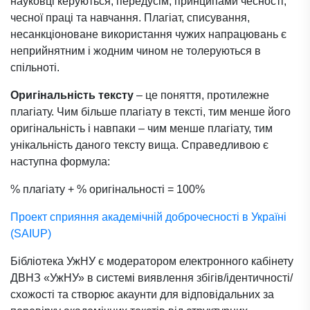
науковці керуються, передусім, принципами чесності,
чесної праці та навчання. Плагіат, списування,
несанкціоноване використання чужих напрацювань є
неприйнятним і жодним чином не толеруються в
спільноті.
Оригінальність тексту
– це поняття, протилежне
плагіату. Чим більше плагіату в тексті, тим менше його
оригінальність і навпаки – чим менше плагіату, тим
унікальність даного тексту вища. Справедливою є
наступна формула:
% плагіату + % оригінальності = 100%
Проект сприяння академічній доброчесності в Україні
(SAIUP)
Бібліотека УжНУ є модератором електронного кабінету
ДВНЗ «УжНУ» в системі виявлення збігів/ідентичності/
схожості та створює акаунти для відповідальних за