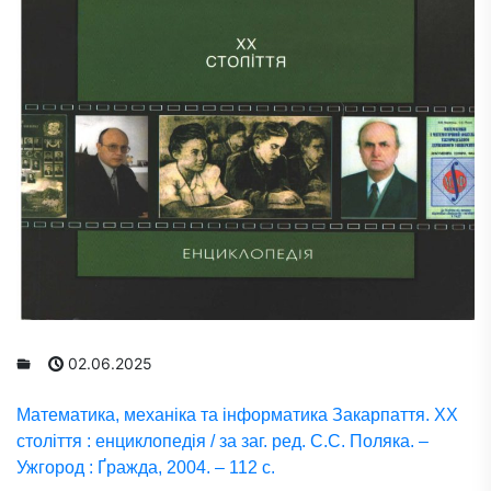
02.06.2025
Математика, механіка та інформатика Закарпаття. ХХ
століття : енциклопедія / за заг. ред. С.С. Поляка. –
Ужгород : Ґражда, 2004. – 112 с.