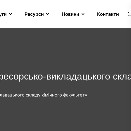
уги
Ресурси
Новини
Контакти
офесорсько-викладацького скл
кладацького складу хімічного факультету