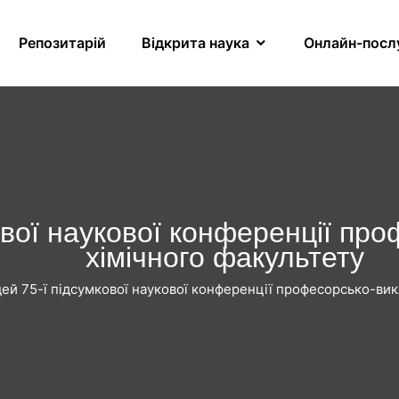
Репозитарій
Відкрита наука
Онлайн-посл
ової наукової конференції пр
хімічного факультету
дей 75-ї підсумкової наукової конференції професорсько-ви