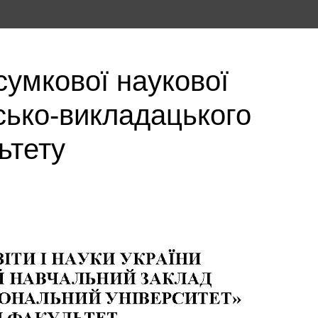
дсумкової наукової
сько-викладацького
ьтету