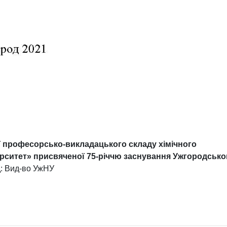
ії професорсько-викладацького складу хімічного
рситет» присвяченої 75-річчю заснування Ужгородсько
д: Вид-во УжНУ