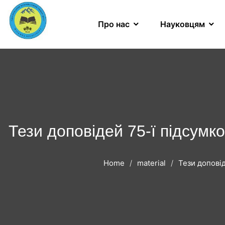
Про нас
Науковцям
Тези доповідей 75-ї підсумк
Home
material
Тези допові