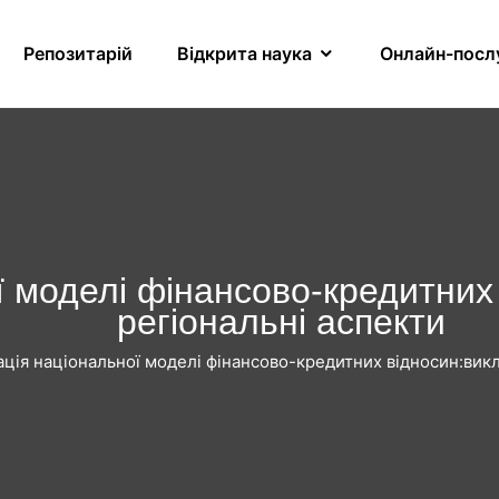
Репозитарій
Відкрита наука
Онлайн-посл
моделі фінансово-кредитних в
регіональні аспекти
ія національної моделі фінансово-кредитних відносин:викли