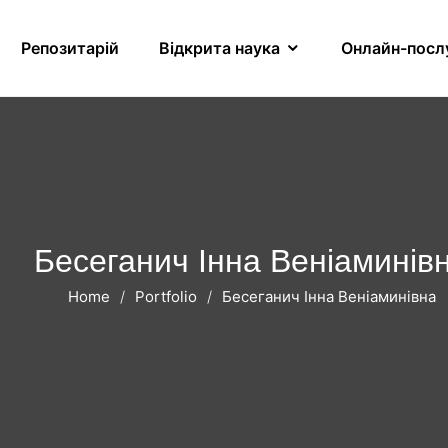
Репозитарій
Відкрита наука
Онлайн-посл
Бесеганич Інна Веніаминів
Home
Portfolio
Бесеганич Інна Веніаминівна