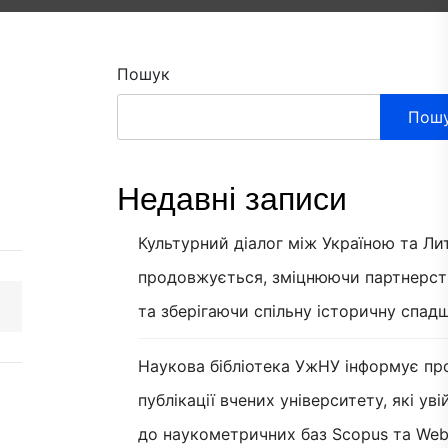
Пошук
Пош
Недавні записи
Культурний діалог між Україною та Л
продовжується, зміцнюючи партнерст
та зберігаючи спільну історичну спад
Наукова бібліотека УжНУ інформує пр
публікації вчених університету, які ув
до наукометричних баз Scopus та Web