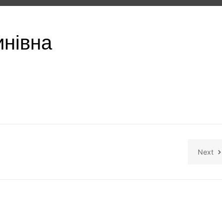
инівна
Next