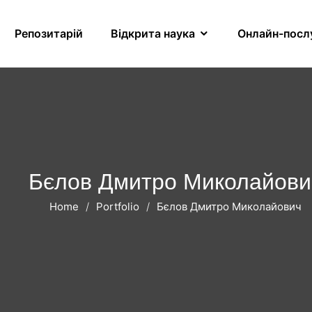
Репозитарій
Відкрита наука
Онлайн-посл
Бєлов Дмитро Миколайови
Home
Portfolio
Бєлов Дмитро Миколайович