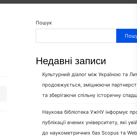
Пошук
Пош
Недавні записи
Культурний діалог між Україною та Л
продовжується, зміцнюючи партнерст
та зберігаючи спільну історичну спад
Наукова бібліотека УжНУ інформує пр
публікації вчених університету, які ув
до наукометричних баз Scopus та Web