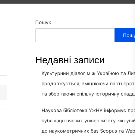
Пошук
Пош
Недавні записи
Культурний діалог між Україною та Л
продовжується, зміцнюючи партнерст
та зберігаючи спільну історичну спад
Наукова бібліотека УжНУ інформує пр
публікації вчених університету, які ув
до наукометричних баз Scopus та Web