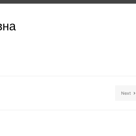
вна
Next