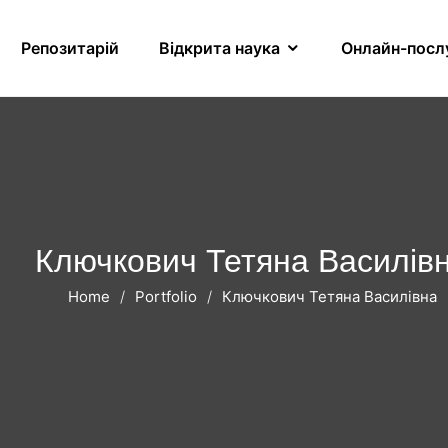
Репозитарій
Відкрита наука
Онлайн-посл
Ключкович Тетяна Василів
Home
Portfolio
Ключкович Тетяна Василівна