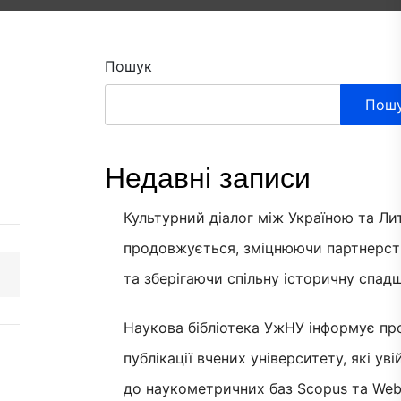
Пошук
Пош
Недавні записи
Культурний діалог між Україною та Л
продовжується, зміцнюючи партнерст
та зберігаючи спільну історичну спад
Наукова бібліотека УжНУ інформує пр
публікації вчених університету, які ув
до наукометричних баз Scopus та Web