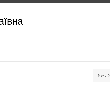
аївна
Next