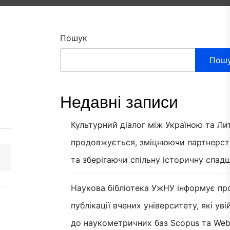
Пошук
Пош
Недавні записи
Культурний діалог між Україною та Л
продовжується, зміцнюючи партнерст
та зберігаючи спільну історичну спад
Наукова бібліотека УжНУ інформує пр
публікації вчених університету, які ув
до наукометричних баз Scopus та Web