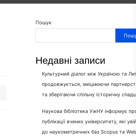
Пошук
Пош
Недавні записи
Культурний діалог між Україною та Л
продовжується, зміцнюючи партнерст
та зберігаючи спільну історичну спад
Наукова бібліотека УжНУ інформує пр
публікації вчених університету, які ув
до наукометричних баз Scopus та Web