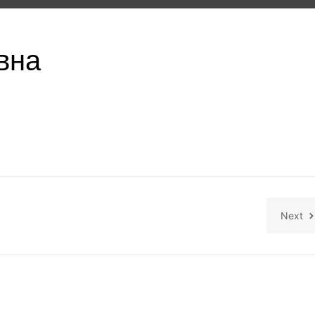
вна
Next