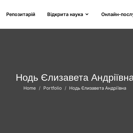
Репозитарій
Відкрита наука
Онлайн-посл
Нодь Єлизавета Андріївн
Home
Portfolio
Нодь Єлизавета Андріївна