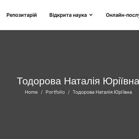
Репозитарій
Відкрита наука
Онлайн-посл
Тодорова Наталія Юріївн
Home
Portfolio
Тодорова Наталія Юріївна