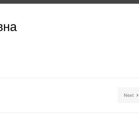
вна
Next