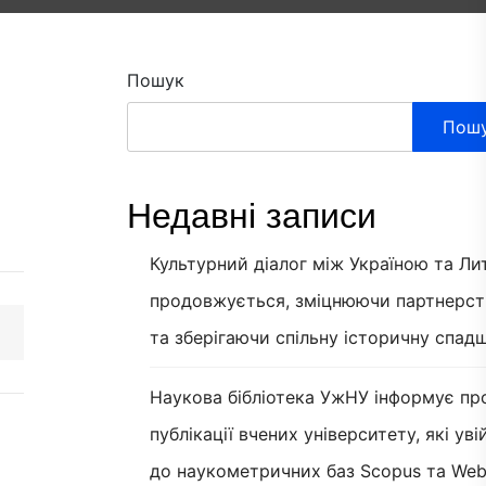
Пошук
Пош
Недавні записи
Культурний діалог між Україною та Л
продовжується, зміцнюючи партнерст
та зберігаючи спільну історичну спад
Наукова бібліотека УжНУ інформує пр
публікації вчених університету, які ув
до наукометричних баз Scopus та Web