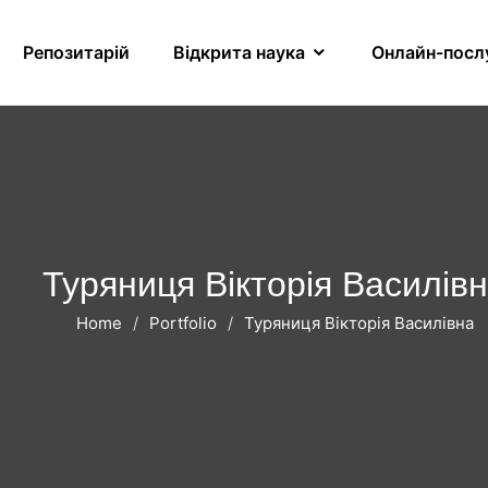
Репозитарій
Відкрита наука
Онлайн-посл
Туряниця Вікторія Василів
Home
Portfolio
Туряниця Вікторія Василівна