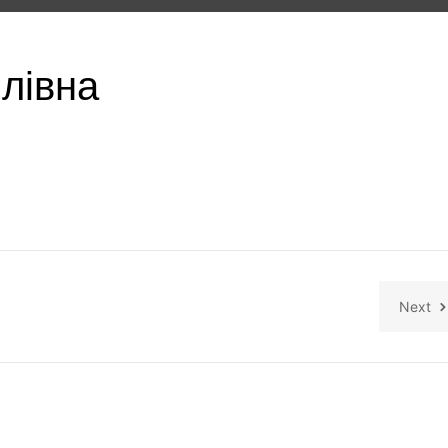
илівна
Next