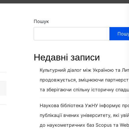
Пошук
Пош
Недавні записи
Культурний діалог між Україною та Л
продовжується, зміцнюючи партнерст
та зберігаючи спільну історичну спад
Наукова бібліотека УжНУ інформує пр
публікації вчених університету, які ув
до наукометричних баз Scopus та Web