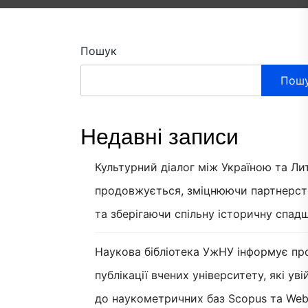
Пошук
Пош
Недавні записи
Культурний діалог між Україною та Л
продовжується, зміцнюючи партнерст
та зберігаючи спільну історичну спад
Наукова бібліотека УжНУ інформує пр
публікації вчених університету, які ув
до наукометричних баз Scopus та Web