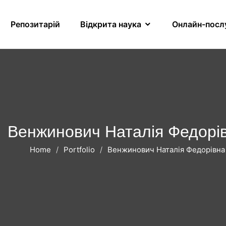
Репозитарій
Відкрита наука
Онлайн-посл
Венжинович Наталія Федорі
Home
Portfolio
Венжинович Наталія Федорівна