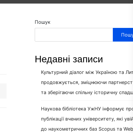
Пошук
Пош
Недавні записи
Культурний діалог між Україною та Л
продовжується, зміцнюючи партнерст
та зберігаючи спільну історичну спад
Наукова бібліотека УжНУ інформує пр
публікації вчених університету, які ув
до наукометричних баз Scopus та Web