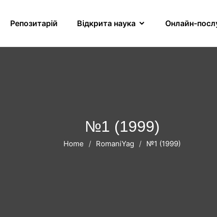
Репозитарій
Відкрита наука
Онлайн-посл
№1 (1999)
Home
RomaniYag
№1 (1999)