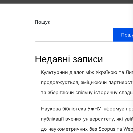
Пошук
Пош
Недавні записи
Культурний діалог між Україною та Л
продовжується, зміцнюючи партнерст
та зберігаючи спільну історичну спад
Наукова бібліотека УжНУ інформує пр
публікації вчених університету, які ув
до наукометричних баз Scopus та Web