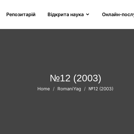
Репозитарій
Відкрита наука
Онлайн-посл
№12 (2003)
Home
RomaniYag
№12 (2003)