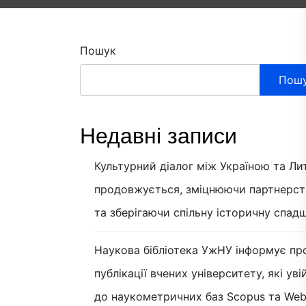
Пошук
Пош
Недавні записи
Культурний діалог між Україною та Л
продовжується, зміцнюючи партнерст
та зберігаючи спільну історичну спад
Наукова бібліотека УжНУ інформує пр
публікації вчених університету, які ув
до наукометричних баз Scopus та Web