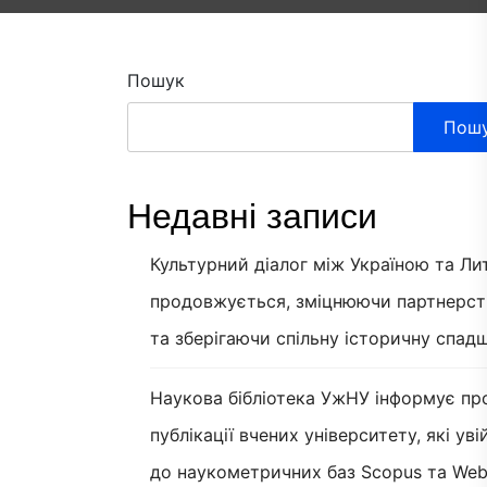
Пошук
Пош
Недавні записи
Культурний діалог між Україною та Л
продовжується, зміцнюючи партнерст
та зберігаючи спільну історичну спад
Наукова бібліотека УжНУ інформує пр
публікації вчених університету, які ув
до наукометричних баз Scopus та Web