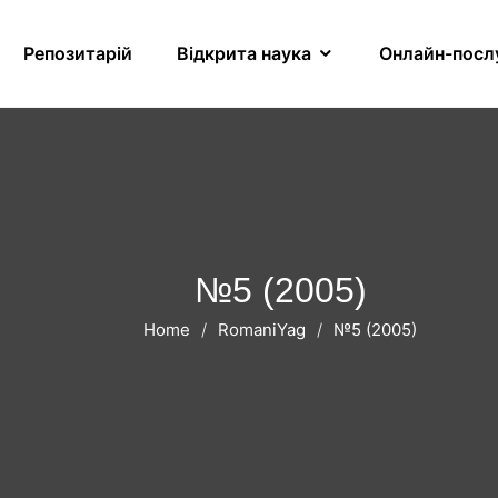
Репозитарій
Відкрита наука
Онлайн-посл
№5 (2005)
Home
RomaniYag
№5 (2005)