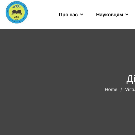
Про нас
Науковцям
Д
Home
Virt