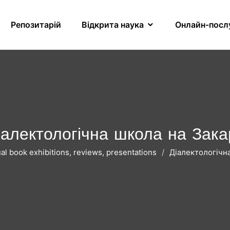
Репозитарій
Відкрита наука
Онлайн-посл
іалектологічна школа на Зака
ual book exhibitions, reviews, presentations
Діалектологічна