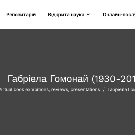
Репозитарій
Відкрита наука
Онлайн-посл
Габріела Гомонай (1930-201
Virtual book exhibitions, reviews, presentations
Габріела Го