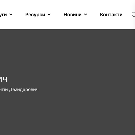
уги
Ресурси
Новини
Контакти
ич
нтій Дезидерович