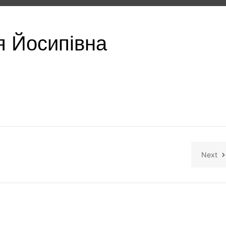
ія Йосипівна
Next