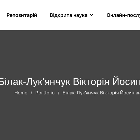
Репозитарій
Відкрита наука
Онлайн-посл
Білак-Лук’янчук Вікторія Йоси
Home
Portfolio
Білак-Лук’янчук Вікторія Йосипів