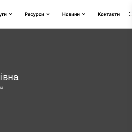
уги
Ресурси
Новини
Контакти
півна
на