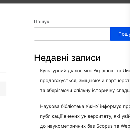
Пошук
Пош
Недавні записи
Культурний діалог між Україною та Л
продовжується, зміцнюючи партнерст
та зберігаючи спільну історичну спад
Наукова бібліотека УжНУ інформує пр
публікації вчених університету, які ув
до наукометричних баз Scopus та Web