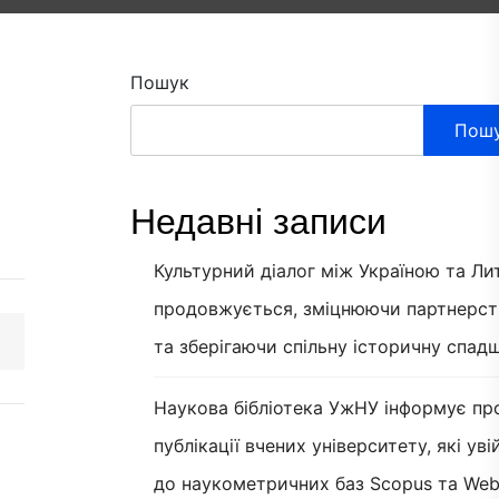
Пошук
Пош
Недавні записи
Культурний діалог між Україною та Л
продовжується, зміцнюючи партнерст
та зберігаючи спільну історичну спад
Наукова бібліотека УжНУ інформує пр
публікації вчених університету, які ув
до наукометричних баз Scopus та Web