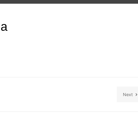
на
Next