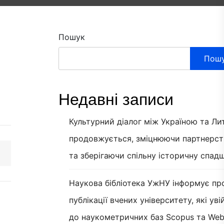
Пошук
Пош
Недавні записи
Культурний діалог між Україною та Л
продовжується, зміцнюючи партнерст
та зберігаючи спільну історичну спад
Наукова бібліотека УжНУ інформує пр
публікації вчених університету, які ув
до наукометричних баз Scopus та Web